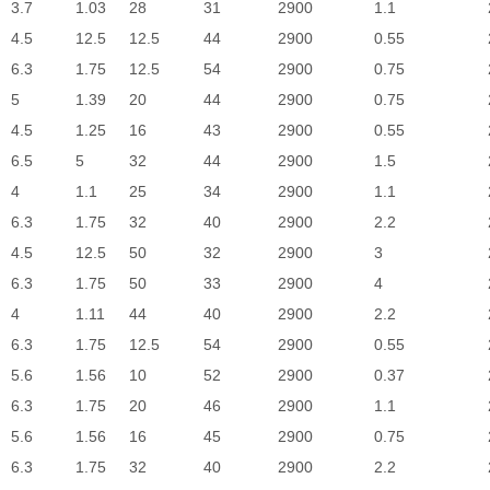
3.7
1.03
28
31
2900
1.1
4.5
12.5
12.5
44
2900
0.55
）
6.3
1.75
12.5
54
2900
0.75
5
1.39
20
44
2900
0.75
4.5
1.25
16
43
2900
0.55
6.5
5
32
44
2900
1.5
4
1.1
25
34
2900
1.1
）
6.3
1.75
32
40
2900
2.2
4.5
12.5
50
32
2900
3
）
6.3
1.75
50
33
2900
4
4
1.11
44
40
2900
2.2
6.3
1.75
12.5
54
2900
0.55
5.6
1.56
10
52
2900
0.37
6.3
1.75
20
46
2900
1.1
5.6
1.56
16
45
2900
0.75
6.3
1.75
32
40
2900
2.2