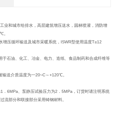
于工业和城市给排水，高层建筑增压送水，园林喷灌，消防增
0℃。
增压循环输送及城市采暖系统，ISWR型使用温度T≤12
适用于石油、化工、冶金、电力、造纸、食品制药和合成纤维等
送介质温度为一20~C～+120℃。
≤1．6MPa、泵静压试验压力为2．5MPa，订货时请注明系统
的过流部分和联接部分采用铸钢材料。