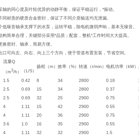
泵轴的同心度及叶轮优异的动静平衡，保证平稳运行，*振动。
不同材质的硬质合金密封，保证了不同介质输送均无泄漏。
个低噪音轴承支撑下的水泵，运转平稳，除电机微弱声响，基本无噪音。
结构简单合理，关键部分采用*品质；配套，整机*工作时间大大提高。
更换密封、轴承，简易方便。
出口可向左、向右、向上三个方向，便于管道布置安装，节省空间。
流量Q
扬程（m）
效率（%）
转速（r/min）
电机功率（kW）
3
（L/S）
（m
/h）
1.5
0.42
8
34
2800
0.18
2.5
0.69
15
34
2800
0.37
2.5
0.69
32
25
2900
0.75
4
1.11
15
42
2900
0.55
4
1.11
20
36
2900
0.75
3.6
1.0
16
35
2900
0.55
4
1.11
32
32
2900
1.5