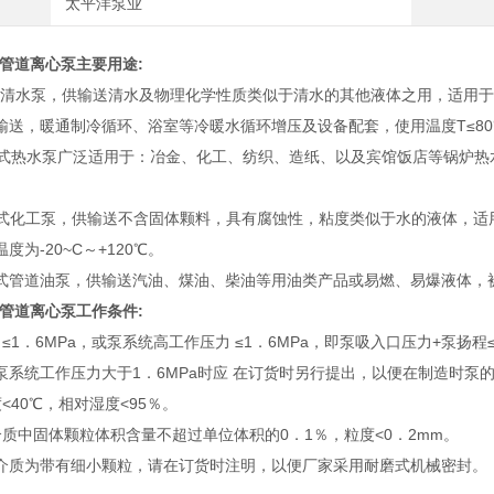
太平洋泵业
式管道离心泵主要用途:
卧式清水泵，供输送清水及物理化学性质类似于清水的其他液体之用，适用
输送，暖通制冷循环、浴室等冷暖水循环增压及设备配套，使用温度T≤8
R卧式热水泵广泛适用于：冶金、化工、纺织、造纸、以及宾馆饭店等锅炉热水
H卧式化工泵，供输送不含固体颗料，具有腐蚀性，粘度类似于水的液体，
度为-20~C～+120℃。
B卧式管道油泵，供输送汽油、煤油、柴油等用油类产品或易燃、易爆液体，被输
式管道离心泵工作条件:
≤1．6MPa，或泵系统高工作压力 ≤1．6MPa，即泵吸入口压力+泵扬程
泵系统工作压力大于1．6MPa时应 在订货时另行提出，以便在制造时泵
<40℃，相对湿度<95％。
介质中固体颗粒体积含量不超过单位体积的0．1％，粒度<0．2mm。
介质为带有细小颗粒，请在订货时注明，以便厂家采用耐磨式机械密封。