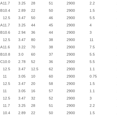
）A
11.7
3.25
28
51
2900
2.2
）B
10.4
2.89
22
50
2900
1.5
）
12.5
3.47
50
46
2900
5.5
）A
11.7
3.25
44
45
2900
4
）B
10.6
2.94
36
44
2900
3
）
12.5
3.47
80
38
2900
11
）A
11.6
3.22
70
38
2900
7.5
）B
10.8
3.0
60
37
2900
5.5
）C
10.0
2.78
52
36
2900
5.5
12.5
3.47
12.5
62
2900
1.1
11
3.05
10
60
2900
0.75
12.5
3.47
20
58
2900
1.5
11
3.05
16
57
2900
1.1
12.5
3.47
32
52
2900
3
11.7
3.25
28
51
2900
2.2
10.4
2.89
22
50
2900
1.5