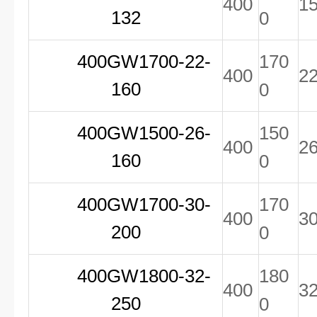
400
1
132
0
400GW1700-22-
170
400
2
160
0
400GW1500-26-
150
400
2
160
0
400GW1700-30-
170
400
3
200
0
400GW1800-32-
180
400
3
250
0