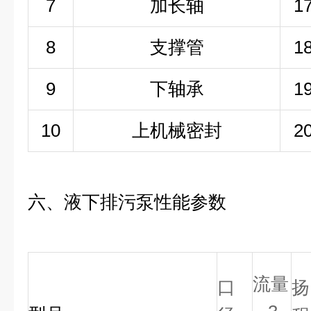
7
加长轴
1
8
支撑管
1
9
下轴承
1
10
上机械密封
2
六、
液下排污泵
性能参数
流量
口
扬