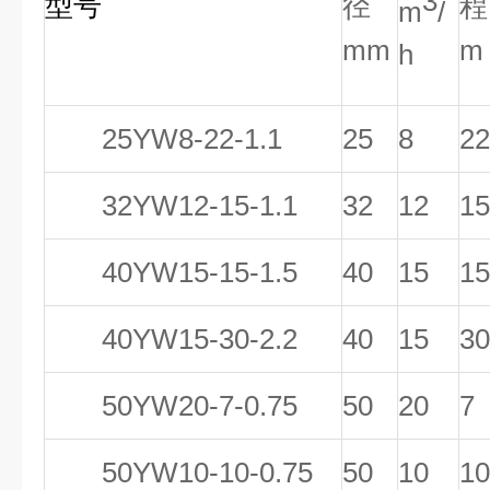
3
型号
径
程
m
/
mm
m
h
25YW8-22-1.1
25
8
22
32YW12-15-1.1
32
12
15
40YW15-15-1.5
40
15
15
40YW15-30-2.2
40
15
30
50YW20-7-0.75
50
20
7
50YW10-10-0.75
50
10
10