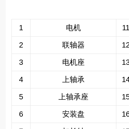
1
电机
1
2
联轴器
1
3
电机座
1
4
上轴承
1
5
上轴承座
1
6
安装盘
1