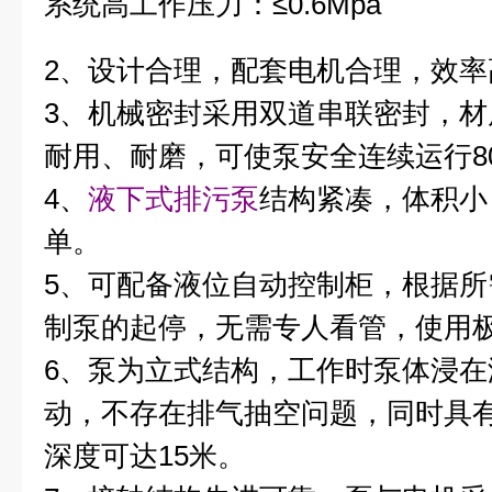
系统高工作压力：≤0.6Mpa
2、设计合理，配套电机合理，效率
3、机械密封采用双道串联密封，
耐用、耐磨，可使泵安全连续运行80
4、
液下式排污泵
结构紧凑，体积小
单。
5、可配备液位自动
控制柜
，根据所
制泵的起停，无需专人看管，使用
6、
泵
为立式结构，工作时泵体浸在
动，不存在排气抽空问题，同时具
深度可达15米。