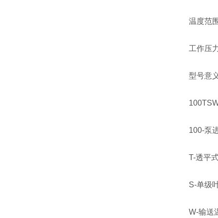
温度范围：
工作压力：
型号意
100TSWA
100-泵
T-透平
S-单级
W-输送