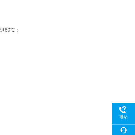
过80℃；
电话