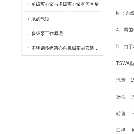
单级离心泵与多级离心泵有何区别
即：系统压
泵的气蚀
4、周围环
多级泵工作原理
5、由于
不锈钢多级离心泵机械密封安装要点
TSWA
流量：15-
扬程：15
转速：145
口径：Φ5