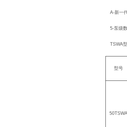
A-新一
5-泵级
TSWA
型号
50TSW