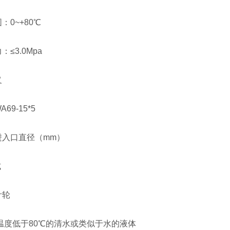
0~+80℃
≤3.0Mpa
义
69-15*5
进入口直径（mm）
式
叶轮
温度低于80℃的清水或类似于水的液体