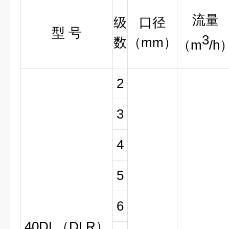
流量
级
口径
型 号
3
数
（mm）
（m
/h
2
3
4
5
6
40DL（DLR）