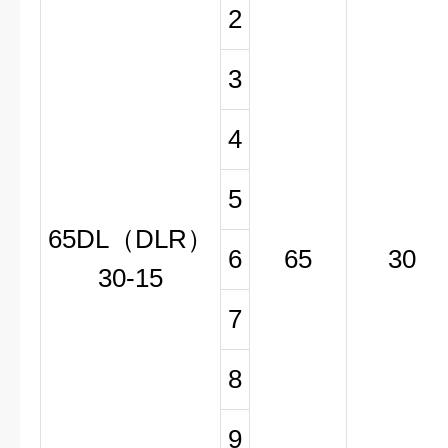
2
3
4
5
65DL（DLR）
6
65
30
30-15
7
8
9