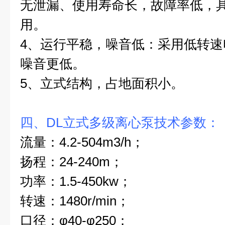
无泄漏、使用寿命长，故障率低，
用。
4
、运行平稳，噪音低：采用低转速
噪音更低。
5
、立式结构，占地面积小。
四、
DL立式多级离心泵
技术参数：
流量：
4.2
-504m3
/h
；
扬程：
24
-240m
；
功率：
1.5-450kw
；
转速：
1480r/min
；
口径：φ
40-
φ
250
；