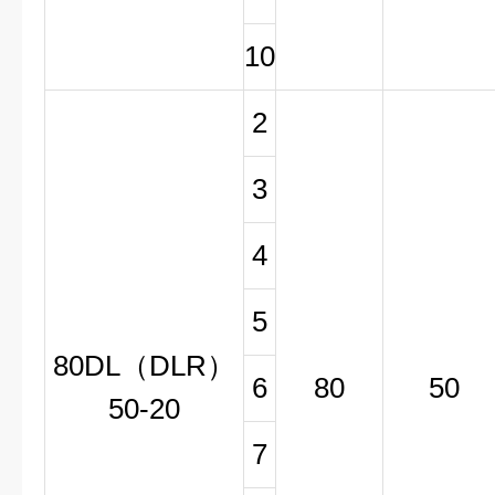
10
2
3
4
5
80DL（DLR）
6
80
50
50-20
7