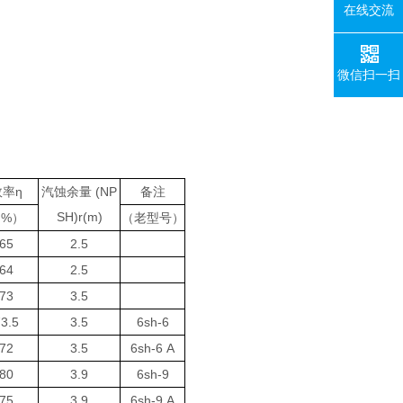
在线交流
微信扫一扫
效率η
汽蚀余量 (NP
备注
SH)r(m)
%）
（老型号）
65
2.5
64
2.5
73
3.5
3.5
3.5
6sh-6
72
3.5
6sh-6 A
80
3.9
6sh-9
75
3.9
6sh-9 A