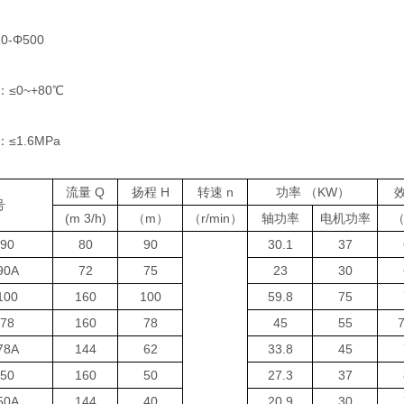
-Φ500
0~+80℃
1.6MPa
流量 Q
扬程 H
转速 n
功率 （KW）
号
(m 3/h)
（m）
（r/min）
轴功率
电机功率
（
90
80
90
30.1
37
90A
72
75
23
30
100
160
100
59.8
75
78
160
78
45
55
7
78A
144
62
33.8
45
50
160
50
27.3
37
50A
144
40
20.9
30