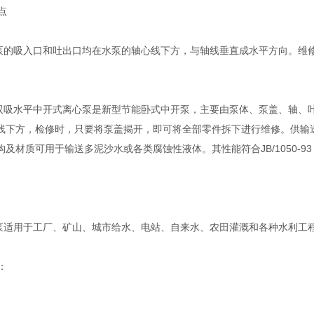
点
的吸入口和吐出口均在水泵的轴心线下方，与轴线垂直成水平方向。维
吸水平中开式离心泵是新型节能卧式中开泵，主要由泵体、泵盖、轴、
线下方，检修时，只要将泵盖揭开，即可将全部零件拆下进行维修。供输
构及材质可用于输送多泥沙水或各类腐蚀性液体。其性能符合JB/1050-
适用于工厂、矿山、城市给水、电站、自来水、农田灌溉和各种水利工
：