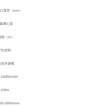
入口直径（mm）
吸离心泵
扬程（m）
*次切割
泵技术参数
5000m3/h
100m
2900r/min