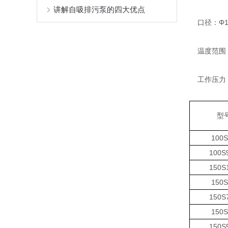
讲解自吸排污泵的四大优点
口径：Φ10
温度范围：≤
工作压力：≤
型
100S
100S
150S
150S
150S
150S
150S