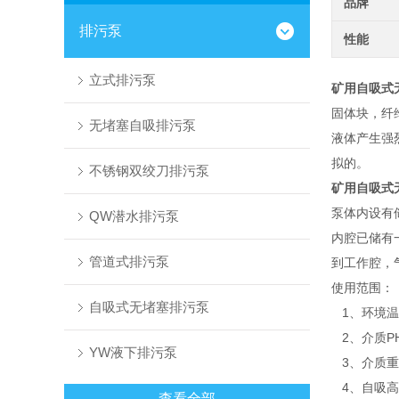
品牌
排污泵
性能
立式排污泵
矿用自吸式
固体块，纤
无堵塞自吸排污泵
液体产生强
拟的。
不锈钢双绞刀排污泵
矿用自吸式
泵体内设有
QW潜水排污泵
内腔已储有
管道式排污泵
到工作腔，
使用范围：
自吸式无堵塞排污泵
1、环境温度
2、介质PH
YW液下排污泵
3、介质重度
4、自吸高度
查看全部