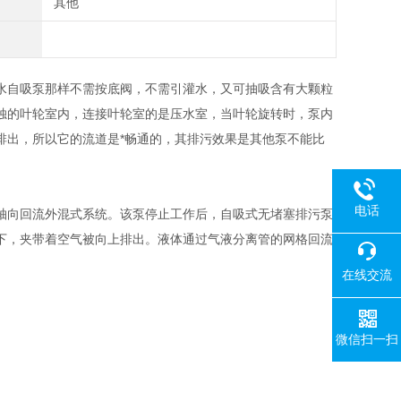
其他
水自吸泵那样不需按底阀，不需引灌水，又可抽吸含有大颗粒
独的叶轮室内，连接叶轮室的是压水室，当叶轮旋转时，泵内
排出，所以它的流道是*畅通的，其排污效果是其他泵不能比
电话
轴向回流外混式系统。该泵停止工作后，自吸式无堵塞排污泵
下，夹带着空气被向上排出。液体通过气液分离管的网格回流
在线交流
微信扫一扫