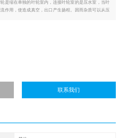
叶轮是缩在单独的叶轮室内，连接叶轮室的是压水室，当叶
涡流作用，使造成真空，出口产生扬程。因而杂质可以从压
其排污效果是其他泵不能比拟的。
联系我们