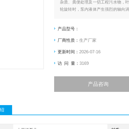
杂质、粪便处理及一切工程污水物，
轮旋转时，泵内液体产生强烈的轴向
水室排出，所以它的流道是*畅通的，
产品型号：
厂商性质：
生产厂家
更新时间：
2026-07-16
访 问 量：
3169
产品咨询
绍