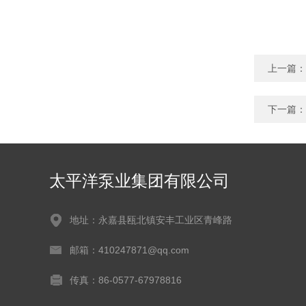
上一篇：
下一篇：
太平洋泵业集团有限公司
地址：永嘉县瓯北镇安丰工业区青峰路
邮箱：410247871@qq.com
传真：86-0577-67978816