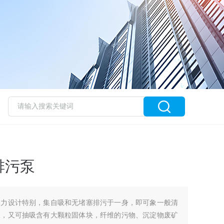
排污泵
水力设计特别，集自吸和无堵塞排污于一身，即可象一般清
水，又可抽吸含有大颗粒固体块，纤维的污物、沉淀物废矿