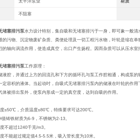
太平洋泵业
材质
不阻塞
无堵塞排污泵
水力设计特别，集自吸和无堵塞排污于一身，即可象一般清
维的污物、沉淀物废矿杂质、粪便处理及一切工程污水物，叶轮是缩在单
烈的轴向涡流作用，使造成真空，出口产生扬程。因而杂质可以从压水室
无堵塞排污泵
工作原理：
储液腔，并通过上方的回流孔和下方的循环孔与泵工作腔相通，构成泵的
一定容积的液体。当起动吋，自吸式无堵塞排污泵内的储液在叶轮的作用
气体被排出泵外，使泵内形成一定的真空度，达到自吸的作用。
≤50℃，介质温度≤80℃，特殊要求可达200℃。
值铸铁材质为6-9，不锈钢为2-13。
不超过1240千克/m3。
不能超过规定值4.5-5.5米，吸入管长度为10米。