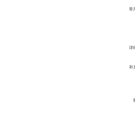
常
详
补