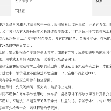
太平洋泵业
材质
不阻塞
排污泵
是自吸和无堵塞排污于一体，采用轴向回流外混式，并通过泵体、
，又可吸排含有大颗粒固本和长纤维杂质液体，可广泛适用于市政排污工
混合悬浮等 化工介质理想的杂质泵。具有结构简单、自吸性能好、排污
排污泵
维护保养要点：
上的，要定期检查个零部件是否异常，如果有异常，应参照说明书或者其
象。用手或工具转动自吸泵，试看排污泵是否灵活。
控制流量和扬程在标牌上注明的范围内，以保证自吸泵在率点运转，才能
行过程中，轴承温度不能超过环境温度35C，温度不得超过80C。
现有异常声音应立即停车检查原因。
止使用时，先关闭闸阀、压力表，然后停止电机。
时间不用和在寒冬季节使用时，停车后，需将泵体下部放水螺塞拧开将介质
不用时，应清洗并吊起置于通风干燥处，注意防冻。若置于水中，每15天至少
每年至少检查一次，若破损请给予更换。