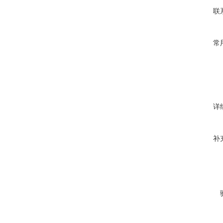
联
常
详
补