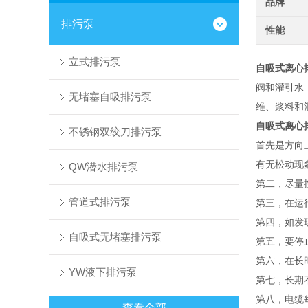
品牌
排污泵
性能
立式排污泵
自吸式离心
阀和灌引水
无堵塞自吸排污泵
维、浆料和
自吸式离心
不锈钢双绞刀排污泵
首先是方向
有无松动现
QW潜水排污泵
第二，尽量
管道式排污泵
第三，在运
第四，如发
自吸式无堵塞排污泵
第五，要停
第六，在长
YW液下排污泵
第七，长期
第八，电缆
查看全部