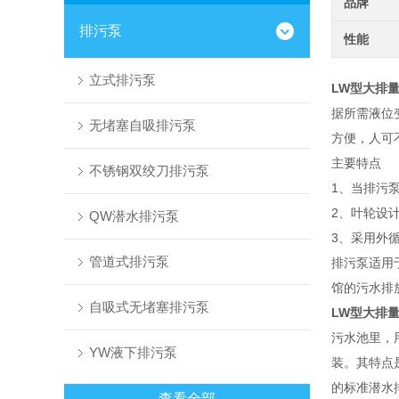
品牌
排污泵
性能
立式排污泵
LW型大排
据所需液位
无堵塞自吸排污泵
方便，人可
主要特点
不锈钢双绞刀排污泵
1、当排污
2、叶轮设
QW潜水排污泵
3、采用外
管道式排污泵
排污泵适用
馆的污水排
自吸式无堵塞排污泵
LW型大排
污水池里，
YW液下排污泵
装。其特点
的标准潜水
查看全部