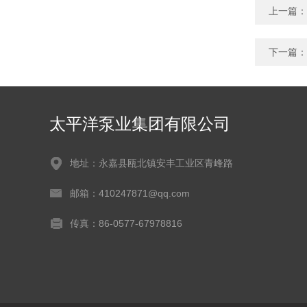
上一篇：
下一篇：
太平洋泵业集团有限公司
地址：永嘉县瓯北镇安丰工业区青峰路
邮箱：410247871@qq.com
传真：86-0577-67978816