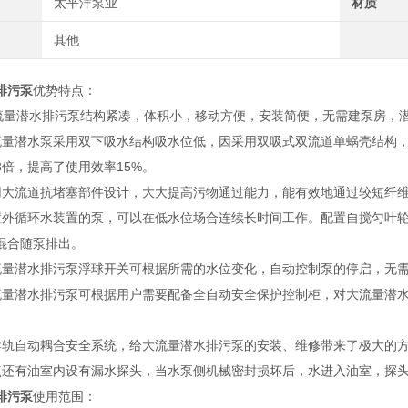
太平洋泵业
材质
其他
排污泵
优势特点：
潜水排污泵结构紧凑，体积小，移动方便，安装简便，无需建泵房，潜
潜水泵采用双下吸水结构吸水位低，因采用双吸式双流道单蜗壳结构，
3倍，提高了使用效率15%。
流道抗堵塞部件设计，大大提高污物通过能力，能有效地通过较短纤维
循环水装置的泵，可以在低水位场合连续长时间工作。配置自搅匀叶轮
混合随泵排出。
潜水排污泵浮球开关可根据所需的水位变化，自动控制泵的停启，无需
潜水排污泵可根据用户需要配备全自动安全保护控制柜，对大流量潜水
自动耦合安全系统，给大流量潜水排污泵的安装、维修带来了极大的方
有油室内设有漏水探头，当水泵侧机械密封损坏后，水进入油室，探头
排污泵
使用范围：