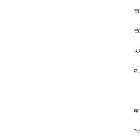
您
您
联
常
详
补