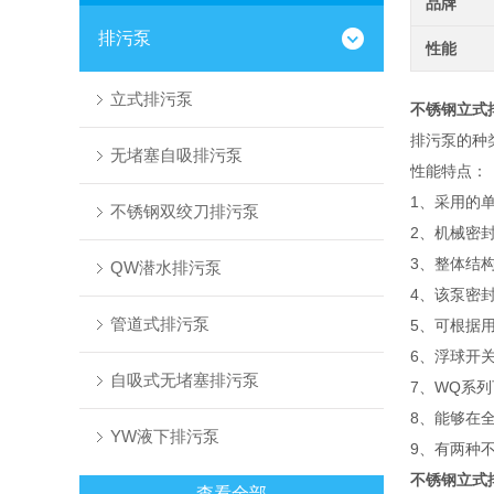
品牌
排污泵
性能
立式排污泵
不锈钢立式
排污泵的种
无堵塞自吸排污泵
性能特点：
1、采用的
不锈钢双绞刀排污泵
2、机械密
3、整体结
QW潜水排污泵
4、该泵密
管道式排污泵
5、可根据
6、浮球开
自吸式无堵塞排污泵
7、WQ系
8、能够在
YW液下排污泵
9、有两种
不锈钢立式
查看全部