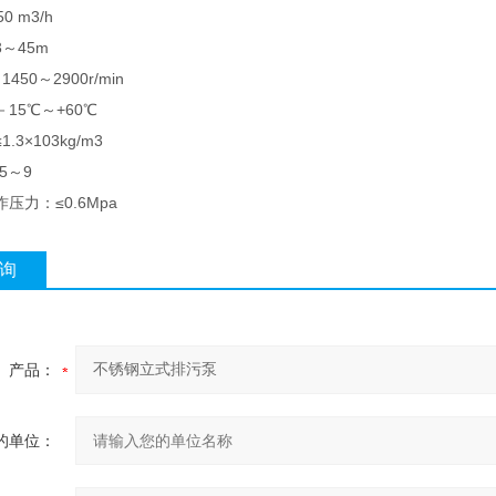
0 m3/h
～45m
50～2900r/min
15℃～+60℃
3×103kg/m3
5～9
压力：≤0.6Mpa
询
产品：
的单位：