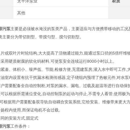
太平洋泵业
材质
其他
排污泵
主要是必须被水淹没的泵类产品，主要适应与方便携带移动的工况
类主要分为带切割型、带搅匀型、搅匀切割型。
单片或双叶片时轮结构,大大提高了活物通过能力,能通过泵口径的5倍纤维
封采用硬质耐腐的软化钨材料,可使泵安全连续运行8000小时以上。
构紧凑、体积小、噪声低、节能,检修方便,无需建泵房,灌入水中即可工
封油室内设置有抗干扰漏水检测传感器,定子绕组内预埋了热敏元件,对水泵
用户需要配备全自动控制柜,对泵的漏水、漏电、过载及超温等进行自动保
关可以根据所需液位变化,自动控制泵的起动与停止,不需专人看管,使用极
列可根据用户需要配备双导轨自动耦合安装系统,它给安装、维修带来更大
全扬程内使用,而保证电机不会过载。
不同的安装方式,固定式
排污泵
工作条件：