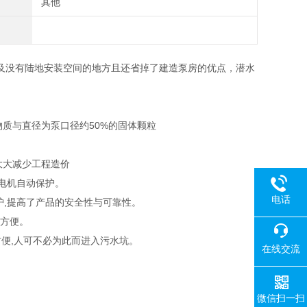
其他
及没有陆地安装空间的地方且还省掉了建造泵房的优点，潜水
物质与直径为泵口径约50%的固体颗粒
作,大大减少工程造价
电机自动保护。
电话
护,提高了产品的安全性与可靠性。
为方便。
方便,人可不必为此而进入污水坑。
在线交流
微信扫一扫