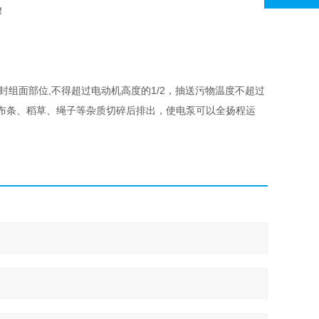
！
组面部位,不得超过电动机高度的1/2，抽送污物温度不超过
、布条、稻草、绳子等杂质切碎后排出，使电泵可以全扬程运