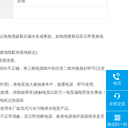
其他
缆以免电缆破裂后漏水造成事故。如电缆硬裂后应立即更换电
厂接地线配有接地标志)。
直接连接。
若转向不正确，将三根电源线中的任意二根对换接好即可(注意
电话
的作用)，将电泵放入被抽液本中，接通电源，即可使用。
或检查、排除故障等)接触电泵以防万一电泵漏电而发生事故！
防电机过热损坏
在线交流
推荐使用本厂旋流式污水污物潜水电泵产品。
断等不正常现象，应立即切断电源，检查电源保护器接线等是否
微信扫一扫