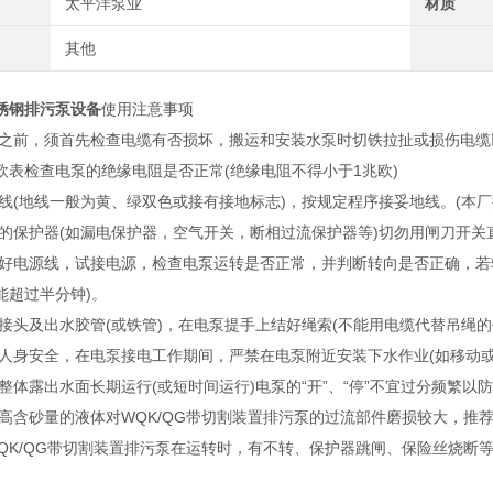
太平洋泵业
材质
其他
锈钢排污泵设备
使用注意事项
使用之前，须首先检查电缆有否损坏，搬运和安装水泵时切铁拉扯或损伤电
欧表检查电泵的绝缘电阻是否正常(绝缘电阻不得小于1兆欧)
接地线(地线一般为黄、绿双色或接有接地标志)，按规定程序接妥地线。(本
合适的保护器(如漏电保护器，空气开关，断相过流保护器等)切勿用闸刀开关
准接好电源线，试接电源，检查电泵运转是否正常，并判断转向是否正确，
能超过半分钟)。
出水接头及出水胶管(或铁管)，在电泵提手上结好绳索(不能用电缆代替吊绳
确保人身安全，在电泵接电工作期间，严禁在电泵附近安装下水作业(如移动
泵整体露出水面长期运行(或短时间运行)电泵的“开”、“停”不宜过分频繁以
抽送高含砂量的液体对WQK/QG带切割装置排污泵的过流部件磨损较大，
现WQK/QG带切割装置排污泵在运转时，有不转、保护器跳闸、保险丝烧