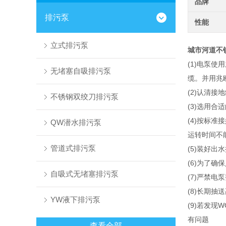
品牌
排污泵
性能
立式排污泵
城市河道不
(1)电泵
无堵塞自吸排污泵
缆。并用兆
(2)认清
不锈钢双绞刀排污泵
(3)选用
(4)按标
QW潜水排污泵
运转时间不
管道式排污泵
(5)装好
(6)为了
自吸式无堵塞排污泵
(7)严禁电
(8)长期
YW液下排污泵
(9)若发
有问题
查看全部