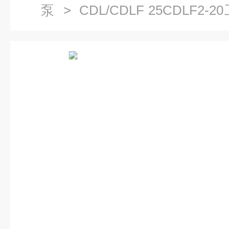
泵
> CDL/CDLF 25CDLF
备