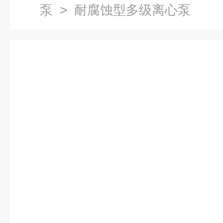
泵
> 耐腐蚀型多级离心泵