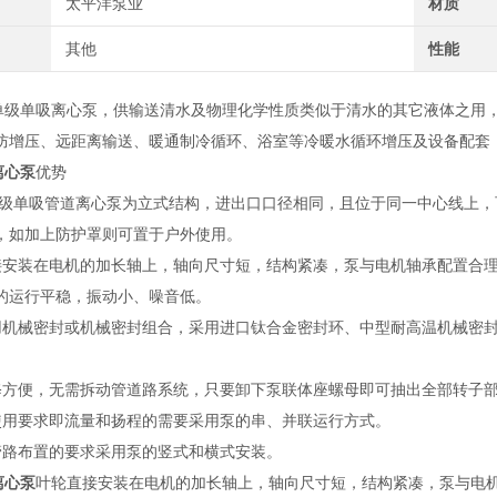
太平洋泵业
材质
其他
性能
式单级单吸离心泵，供输送清水及物理化学性质类似于清水的其它液体之用
防增压、远距离输送、暖通制冷循环、浴室等冷暖水循环增压及设备配套
离心泵
优势
型单级单吸管道离心泵为立式结构，进出口口径相同，且位于同一中心线上
，如加上防护罩则可置于户外使用。
接安装在电机的加长轴上，轴向尺寸短，结构紧凑，泵与电机轴承配置合
的运行平稳，振动小、噪音低。
用机械密封或机械密封组合，采用进口钛合金密封环、中型耐高温机械密
修方便，无需拆动管道路系统，只要卸下泵联体座螺母即可抽出全部转子
使用要求即流量和扬程的需要采用泵的串、并联运行方式。
管路布置的要求采用泵的竖式和横式安装。
离心泵
叶轮直接安装在电机的加长轴上，轴向尺寸短，结构紧凑，泵与电