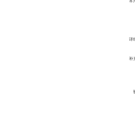
常
详
补