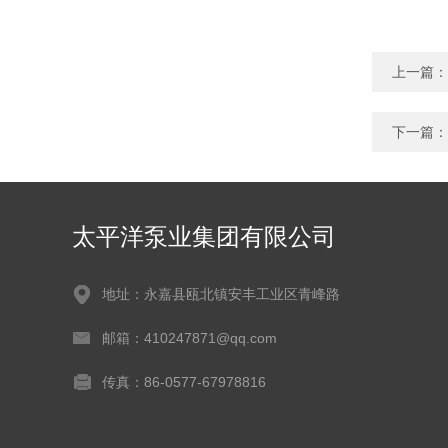
上一篇：
下一篇：
太平洋泵业集团有限公司
地址：永嘉县瓯北镇安丰工业区青峰路
邮箱：410247871@qq.com
传真：86-0577-67978816