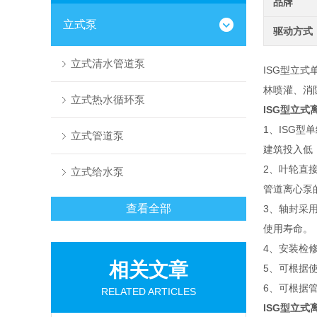
品牌
立式泵
驱动方式
立式清水管道泵
ISG型立
林喷灌、消
立式热水循环泵
ISG型立式
1、ISG
立式管道泵
建筑投入低
2、叶轮直
立式给水泵
管道离心泵
查看全部
3、轴封采
使用寿命。
4、安装检
相关文章
5、可根据
6、可根据
RELATED ARTICLES
ISG型立式