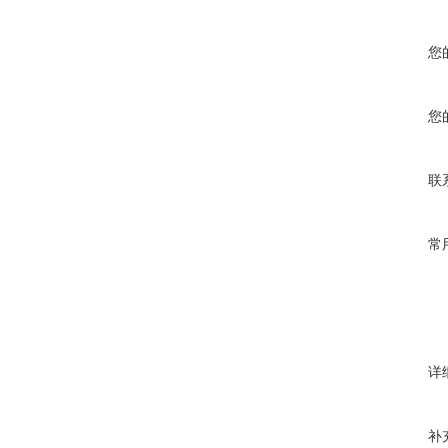
您
您
联
常
详
补