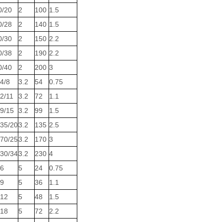
0/20
2
100
1.5
0/28
2
140
1.5
0/30
2
150
2.2
0/38
2
190
2.2
0/40
2
200
3
4/8
3.2
54
0.75
2/11
3.2
72
1.1
9/15
3.2
99
1.5
35/20
3.2
135
2.5
70/25
3.2
170
3
30/34
3.2
230
4
/6
5
24
0.75
/9
5
36
1.1
/12
5
48
1.5
/18
5
72
2.2