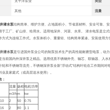
太平洋泵业
类型
其他
流量
深井潜水泵
结构简单、维护方便、占地面积小、节省原材料、安全可靠、安
用于工厂、矿山排、给用水。适用地深井、河渠、水库。 潜水电泵是立式
作方式为连续工作式。水泵体积小、重量轻、结构简单紧凑。安装使用方
深井潜水泵
是引进国外泵业公司的制泵技术生产的高性能耐磨型电泵，动力
是当前国内外深井泵之精品。选用优质不锈钢外壳、轴芯、联轴器、入水
叶轮和不锈钢导流壳，不锈钢深井泵全新“浮动式"结构叶轮在工作期间对
料业及家庭式（或高层送水使用）。
数：
流量
扬程
电机功率
m3/h
m
kw
/10
2
50
0.75
/16
2
80
1.1