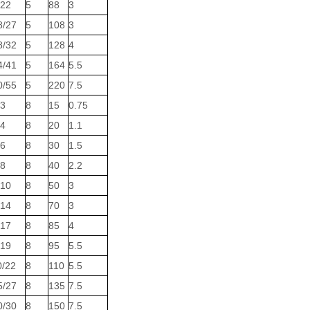
/22
5
88
3
8/27
5
108
3
8/32
5
128
4
4/41
5
164
5.5
0/55
5
220
7.5
/3
8
15
0.75
/4
8
20
1.1
/6
8
30
1.5
/8
8
40
2.2
/10
8
50
3
/14
8
70
3
/17
8
85
4
/19
8
95
5.5
0/22
8
110
5.5
5/27
8
135
7.5
0/30
8
150
7.5