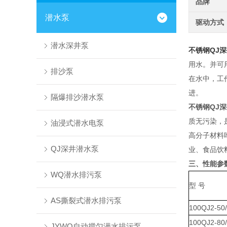
品牌
潜水泵
驱动方式
潜水深井泵
不锈钢QJ
用水。并可
排沙泵
在水中，工
进。
隔爆排沙潜水泵
不锈钢QJ
质无污染，
油浸式潜水电泵
高分子材料
QJ深井潜水泵
业、食品饮
三、
性能参
WQ潜水排污泵
型 号
AS撕裂式潜水排污泵
100QJ2-50
100QJ2-80
JYWQ自动搅匀潜水排污泵