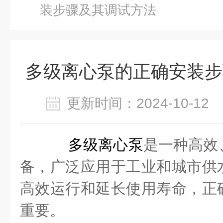
装步骤及其调试方法
多级离心泵的正确安装步
更新时间：2024-10-1
多级离心泵
是一种高效
备，广泛应用于工业和城市供
高效运行和延长使用寿命，正
重要。