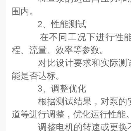
围内。
2、性能测试
在不同工况下进行性能
程、流量、效率等参数。
对比设计要求和实际测
能是否达标。
3、调整优化
根据测试结果，对泵的
道等进行调整，优化运行性能
调整电机的转速或更换