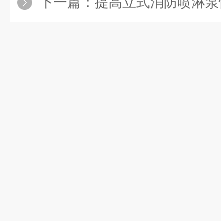
下一篇：
提高立式消防喷淋泵